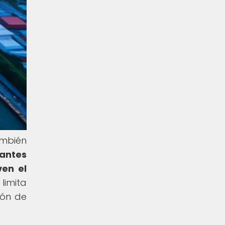
ambién
nantes
ven el
limita
ión de