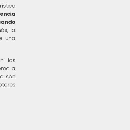
ístico
sencia
sando
s, la
de una
n las
como a
lo son
otores