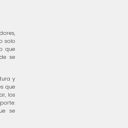
dores,
o solo
no que
nde se
tura y
es que
r, los
porte:
que se