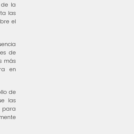
 de la
ta las
bre el
uencia
les de
os más
ra en
llo de
ue las
n para
lmente