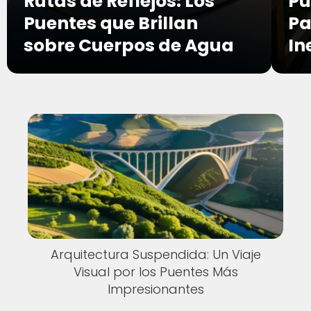
Rutas de Reflejos: Los
Pu
Puentes que Brillan
Pa
sobre Cuerpos de Agua
In
Arquitectura Suspendida: Un Viaje
Visual por los Puentes Más
Impresionantes