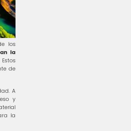
de los
jan la
Estos
nte de
dad. A
peso y
terial
ara la