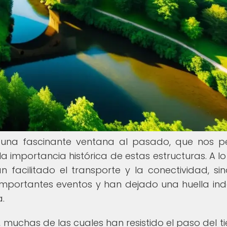
 una fascinante ventana al pasado, que nos p
a importancia histórica de estas estructuras. A lo
an facilitado el transporte y la conectividad, si
mportantes eventos y han dejado una huella ind
a.
 muchas de las cuales han resistido el paso del t