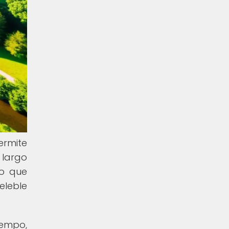
ermite
 largo
no que
eleble
iempo,