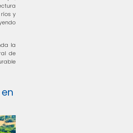
ectura
ríos y
uyendo
nda la
ral de
urable
 en