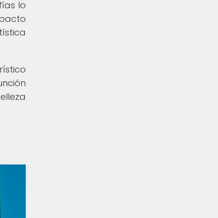
ías lo
mpacto
ística
ístico
unción
elleza