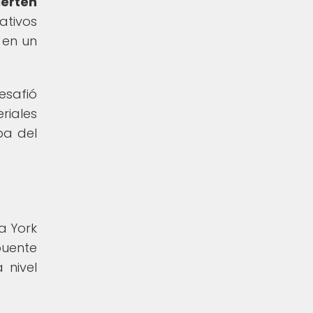
ierten
ativos
 en un
esafió
riales
ba del
a York
puente
 nivel