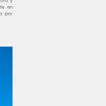
dora y
rte en
ra por