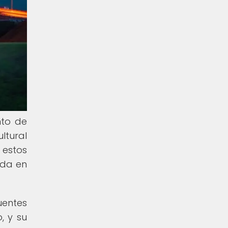
nto de
ltural
 estos
ada en
uentes
, y su