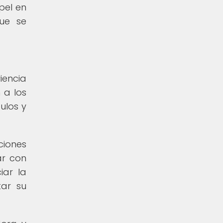
pel en
que se
iencia
 a los
ulos y
ciones
ar con
iar la
tar su