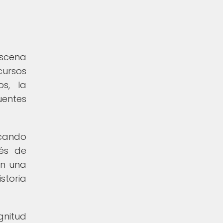
escena
ursos
os, la
uentes
acando
vés de
en una
storia
gnitud