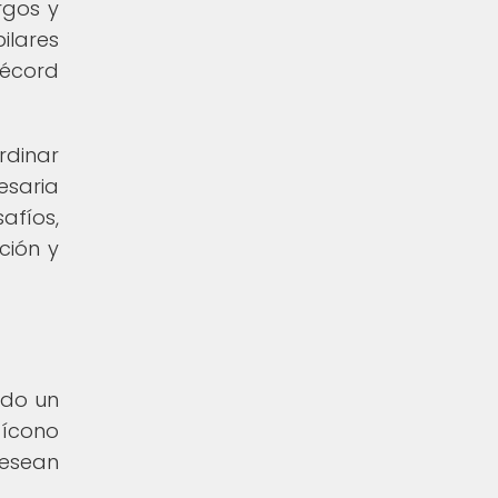
rgos y
ilares
récord
rdinar
esaria
afíos,
ción y
ido un
 ícono
desean