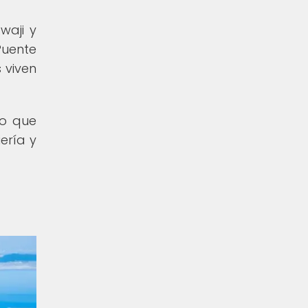
waji y
Puente
 viven
no que
ería y