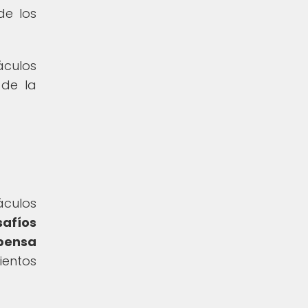
de los
áculos
 de la
áculos
safíos
opensa
ientos