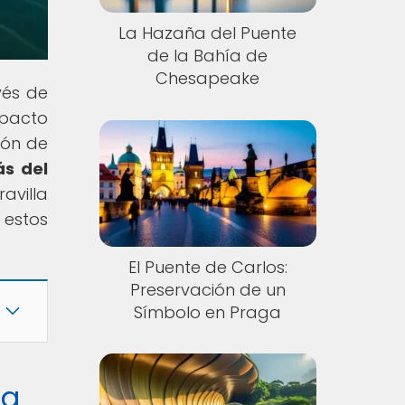
La Hazaña del Puente
de la Bahía de
Chesapeake
vés de
mpacto
ión de
ás del
avilla
 estos
El Puente de Carlos:
Preservación de un
Símbolo en Praga
la