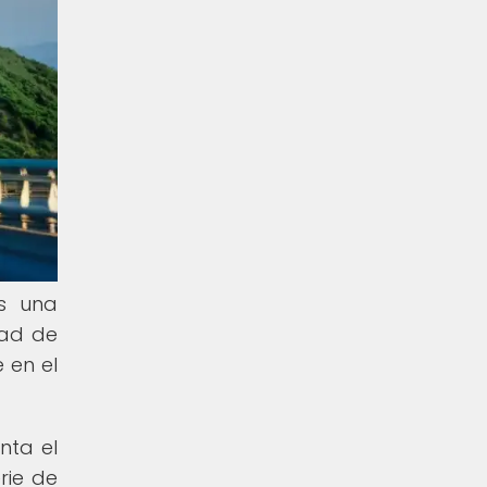
es una
dad de
 en el
nta el
rie de