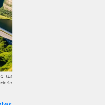
do sus
niería
ntes