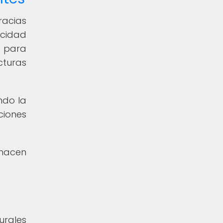
racias
acidad
a para
cturas
ndo la
ciones
 hacen
urales