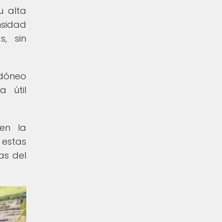
u alta
nsidad
, sin
idóneo
 útil
 en la
 estas
as del