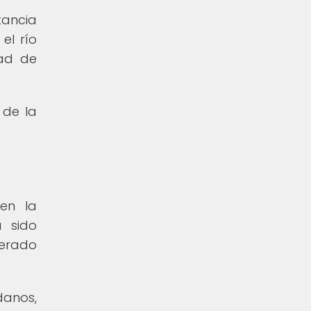
tancia
el río
dad de
 de la
en la
a sido
nerado
danos,