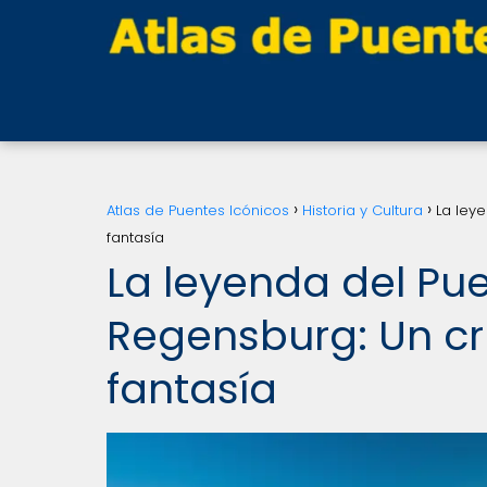
Atlas de Puentes Icónicos
Historia y Cultura
La leye
fantasía
La leyenda del Pu
Regensburg: Un cru
fantasía