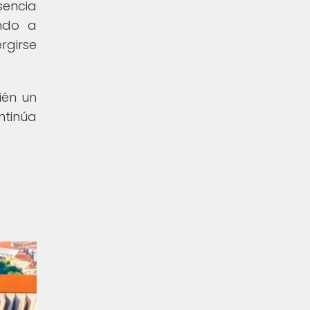
sencia
endo a
rgirse
ién un
ntinúa