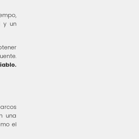
iempo,
d y un
btener
uente.
iablo.
 arcos
on una
omo el