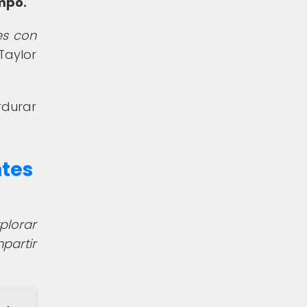
mpo.
es con
Taylor
rdurar
ntes
plorar
partir