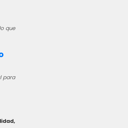
 lo que
o
l para
lidad,