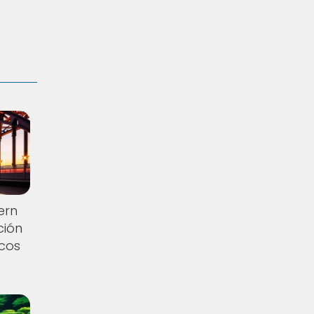
ern
ción
icos