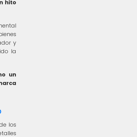
n hito
mental
bienes
ador y
ido la
mo un
marca
o
de los
talles