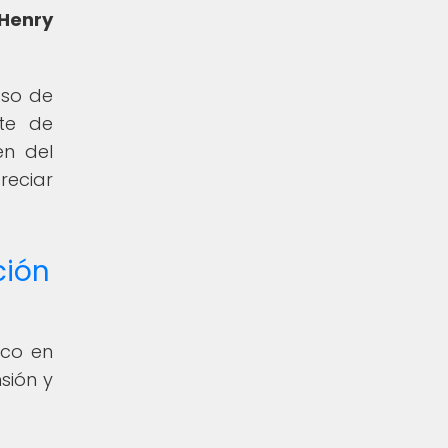
Henry
aso de
nte de
en del
eciar
ción
ico en
sión y