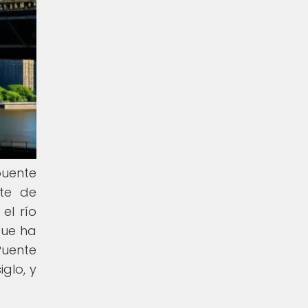
puente
ste de
el río
que ha
Puente
glo, y