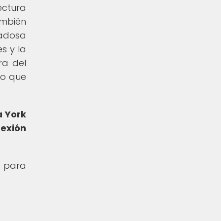
ectura
ambién
dadosa
s y la
ra del
no que
a York
nexión
o para