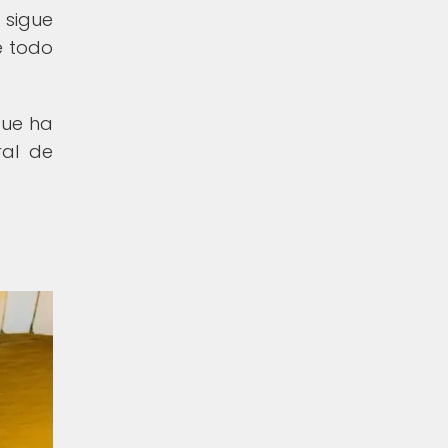
 sigue
e todo
que ha
ral de