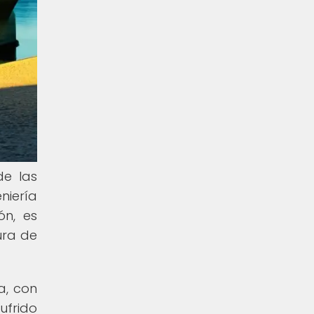
de las
niería
ón, es
ura de
a, con
ufrido