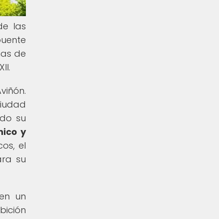
de las
puente
nas de
II.
viñón.
ciudad
ndo su
nico y
os, el
ara su
 en un
bición