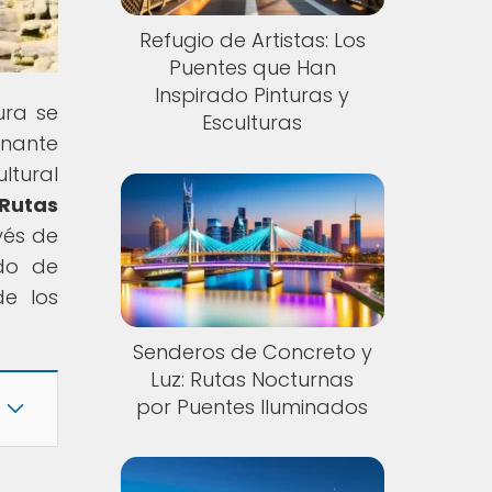
Refugio de Artistas: Los
Puentes que Han
Inspirado Pinturas y
ura se
Esculturas
inante
ltural
Rutas
avés de
ndo de
de los
Senderos de Concreto y
Luz: Rutas Nocturnas
por Puentes Iluminados