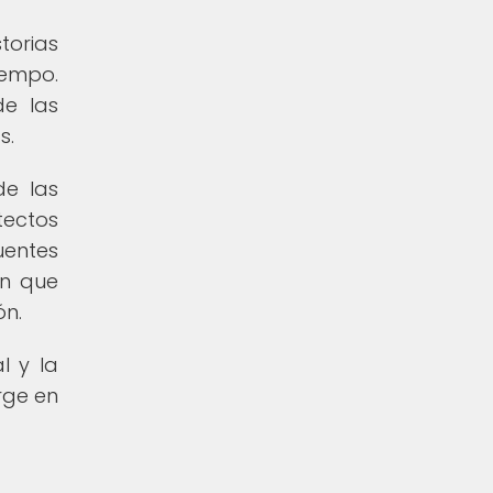
torias
iempo.
de las
s.
de las
tectos
uentes
en que
ón.
l y la
rge en