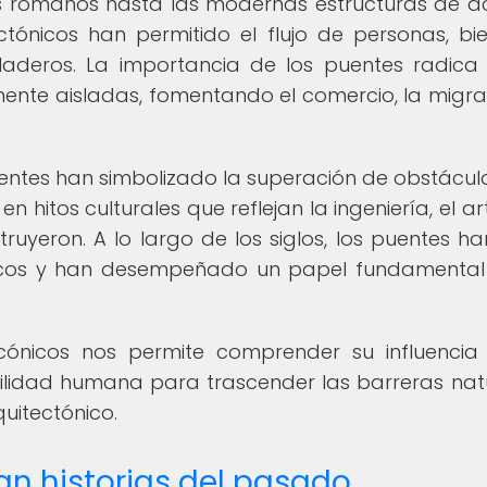
tes romanos hasta las modernas estructuras de a
tónicos han permitido el flujo de personas, bi
filaderos. La importancia de los puentes radica
ente aisladas, fomentando el comercio, la migra
entes han simbolizado la superación de obstáculo
 hitos culturales que reflejan la ingeniería, el art
ruyeron. A lo largo de los siglos, los puentes ha
tóricos y han desempeñado un papel fundamental
 icónicos nos permite comprender su influencia
bilidad humana para trascender las barreras nat
quitectónico.
n historias del pasado