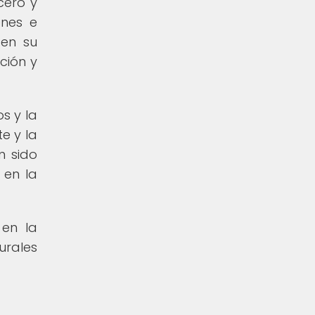
cero y
enes e
 en su
ción y
s y la
e y la
n sido
 en la
 en la
urales