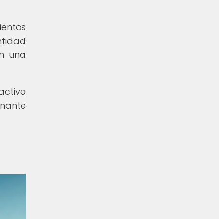
ientos
ntidad
en una
activo
inante