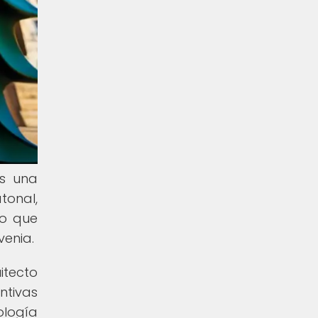
es una
tonal,
no que
venia.
itecto
ntivas
ología