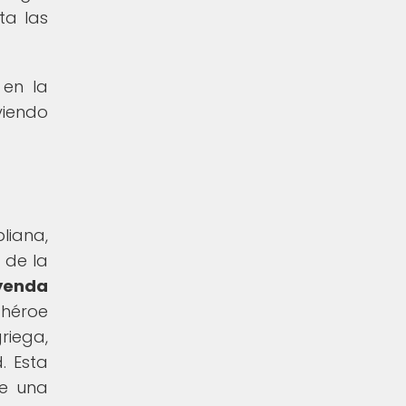
ta las
 en la
viendo
liana,
 de la
eyenda
 héroe
iega,
. Esta
le una